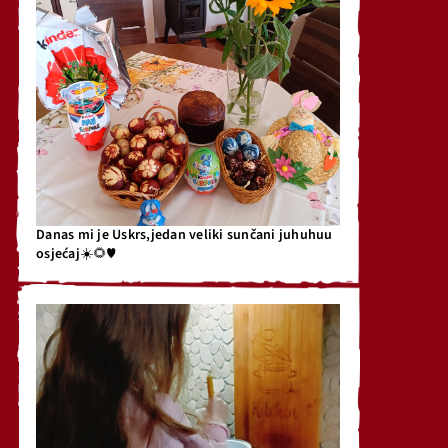
Danas mi je Uskrs,jedan veliki sunčani juhuhuu
osjećaj☀️🌻♥️