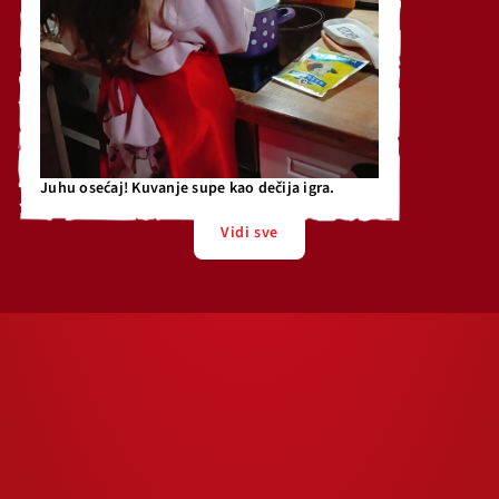
Juhu osećaj! Kuvanje supe kao dečija igra.
Vidi sve