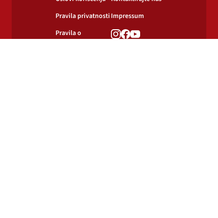
Pravila privatnosti
Impressum
Pravila o
korišćenju
kolačića
© 2024-2026 Podravka d.d. Sva prava pridržana.
Podravka
je registrirani žig Podravke d.d.