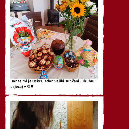
Danas mi je Uskrs,jedan veliki sunčani juhuhuu
osjećaj☀️🌻♥️