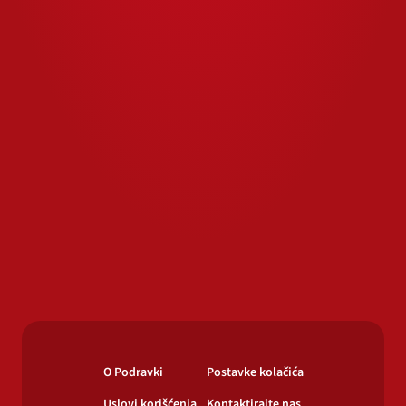
O Podravki
Postavke kolačića
Uslovi korišćenja
Kontaktirajte nas