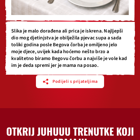
Slika je malo dorađena ali prica je iskrena. Najljepši
dio mog djetinjstva je obilježila pjevac supa a sada
toliki godina posle Begova čorba je omiljeno jelo
moje djece, uvijek kada hoćemo nešto brzo a
kvalitetno biramo Begovu čorbu a najviše je vole kad
im je deda spremi jer je mama na posao.
Podijeli s prijateljima
OTKRIJ JUHUUU TRENUTKE KOJI