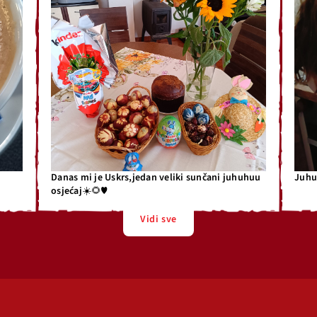
Danas mi je Uskrs,jedan veliki sunčani juhuhuu
Juhu 
osjećaj☀️🌻♥️
Vidi sve