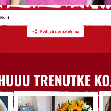
kloni
Podijeli s prijateljima
HUUU TRENUTKE KO