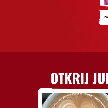
Po
OTKRIJ JU