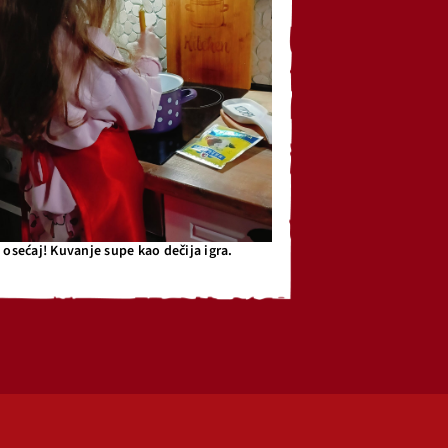
osećaj! Kuvanje supe kao dečija igra.