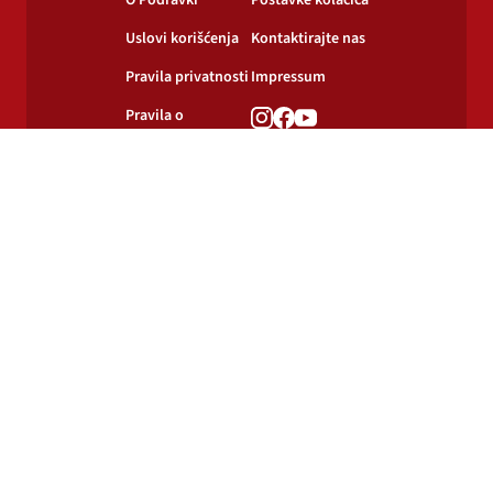
O Podravki
Postavke kolačića
Uslovi korišćenja
Kontaktirajte nas
Pravila privatnosti
Impressum
Pravila o
korišćenju
kolačića
© 2024-2026 Podravka d.d. Sva prava pridržana.
Podravka
je registrirani žig Podravke d.d.