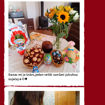
Danas mi je Uskrs,jedan veliki sunčani juhuhuu
osjećaj☀️🌻♥️