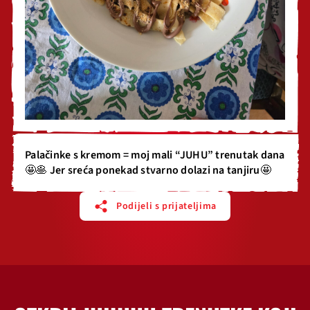
Palačinke s kremom = moj mali “JUHU” trenutak dana
🤩🥞 Jer sreća ponekad stvarno dolazi na tanjiru🤩
Podijeli s prijateljima