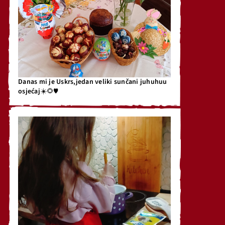
Danas mi je Uskrs,jedan veliki sunčani juhuhuu
osjećaj☀️🌻♥️