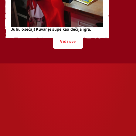
Juhu osećaj! Kuvanje supe kao dečija igra.
Vidi sve