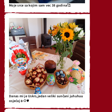
Moje srce sa kojim sam vec 38 godina🥰
Danas mi je Uskrs,jedan veliki sunčani juhuhuu
osjećaj☀️🌻♥️