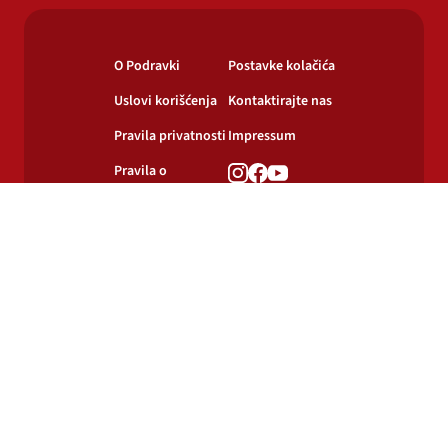
O Podravki
Postavke kolačića
Uslovi korišćenja
Kontaktirajte nas
Pravila privatnosti
Impressum
Pravila o
korišćenju
kolačića
© 2024-2026 Podravka d.d. Sva prava pridržana.
Podravka
je registrirani žig Podravke d.d.