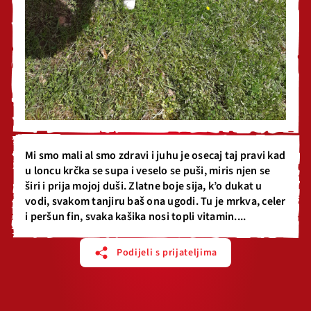
Mi smo mali al smo zdravi i juhu je osecaj taj pravi kad
u loncu krčka se supa i veselo se puši, miris njen se
širi i prija mojoj duši. Zlatne boje sija, k’o dukat u
vodi, svakom tanjiru baš ona ugodi. ​Tu je mrkva, celer
i peršun fin, svaka kašika nosi topli vitamin....
Podijeli s prijateljima