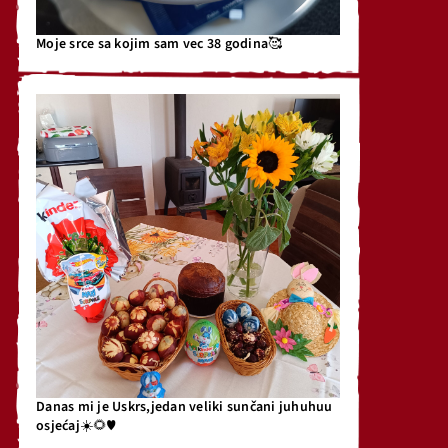
Moje srce sa kojim sam vec 38 godina🥰
Danas mi je Uskrs,jedan veliki sunčani juhuhuu
osjećaj☀️🌻♥️