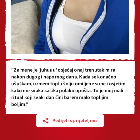
​"Za mene je 'juhuuu' osjećaj onaj trenutak mira
nakon dugog i napornog dana. Kada se konačno
ušuškam, uzmem toplu šolju omiljene supe i osjetim
kako me svaka kašika polako opušta. To je moj mali
ritual koji svaki dan čini barem malo toplijim i
boljim."
Podijeli s prijateljima