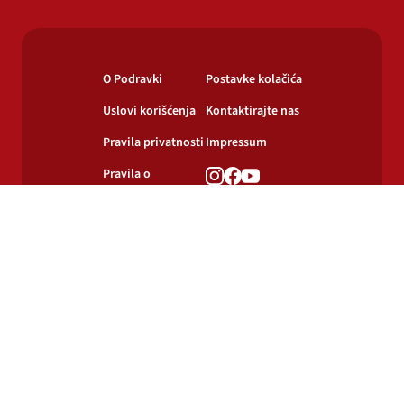
O Podravki
Postavke kolačića
Uslovi korišćenja
Kontaktirajte nas
Pravila privatnosti
Impressum
Pravila o
korišćenju
kolačića
© 2024-2026 Podravka d.d. Sva prava pridržana.
Podravka
je registrirani žig Podravke d.d.