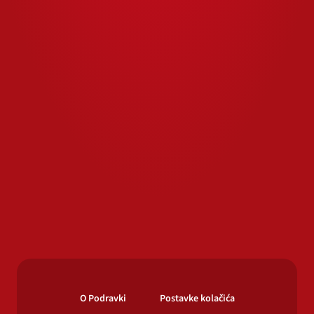
O Podravki
Postavke kolačića