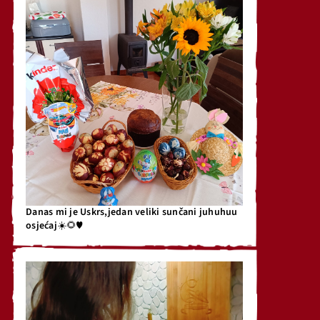
Danas mi je Uskrs,jedan veliki sunčani juhuhuu
osjećaj☀️🌻♥️