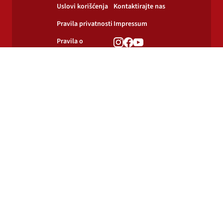
Uslovi korišćenja
Kontaktirajte nas
Pravila privatnosti
Impressum
Pravila o
korišćenju
kolačića
© 2024-2026 Podravka d.d. Sva prava pridržana.
Podravka
je registrirani žig Podravke d.d.