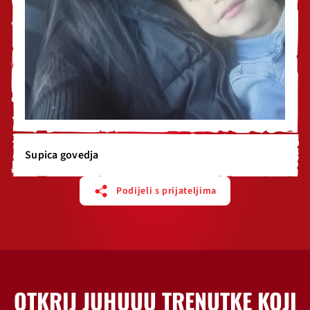
Supica govedja
Podijeli s prijateljima
OTKRIJ JUHUUU TRENUTKE KOJI