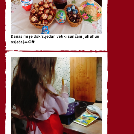
Danas mi je Uskrs,jedan veliki sunčani juhuhuu
osjećaj☀️🌻♥️