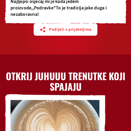
Najljepsi osjecaj mi je kada jedem
proizvode,,Podravke"To je tradicija jako duga i
nezaboravna!
Podijeli s prijateljima
OTKRIJ JUHUUU TRENUTKE KOJI
SPAJAJU