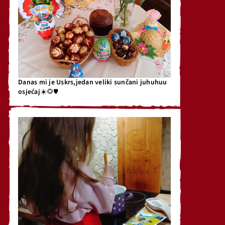
Danas mi je Uskrs,jedan veliki sunčani juhuhuu
osjećaj☀️🌻♥️