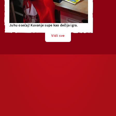
Juhu osećaj! Kuvanje supe kao dečija igra.
Vidi sve