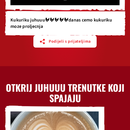
Kukuriku juhuuu🐓🐓🐓🐓🐓danas cemo kukuriku
moze proljecnja
Podijeli s prijateljima
OTKRIJ JUHUUU TRENUTKE KOJI
SPAJAJU