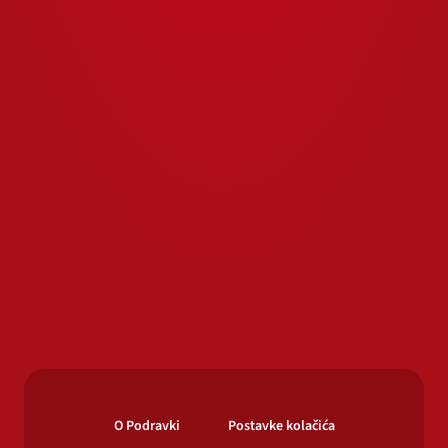
O Podravki
Postavke kolačića