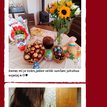
Danas mi je Uskrs,jedan veliki sunčani juhuhuu
osjećaj☀️🌻♥️