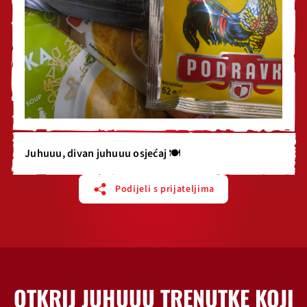
Juhuuu, divan juhuuu osjećaj 🍽️
Podijeli s prijateljima
OTKRIJ JUHUUU TRENUTKE KOJI