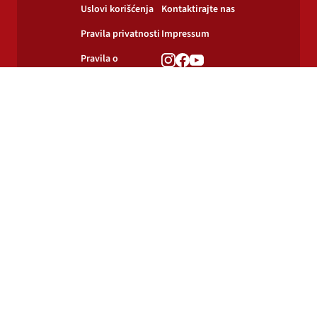
Uslovi korišćenja
Kontaktirajte nas
Pravila privatnosti
Impressum
Pravila o
korišćenju
kolačića
© 2024-2026 Podravka d.d. Sva prava pridržana.
Podravka
je registrirani žig Podravke d.d.