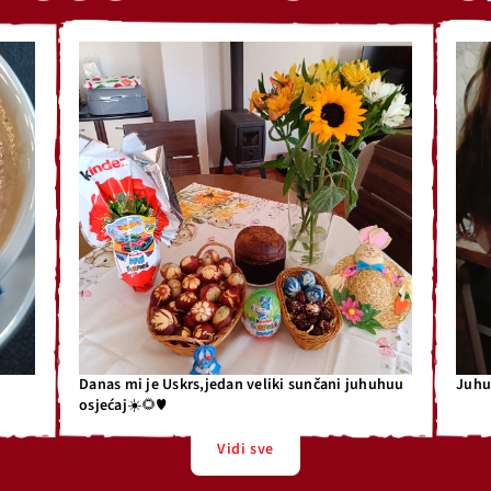
Danas mi je Uskrs,jedan veliki sunčani juhuhuu
Juhu 
osjećaj☀️🌻♥️
Vidi sve