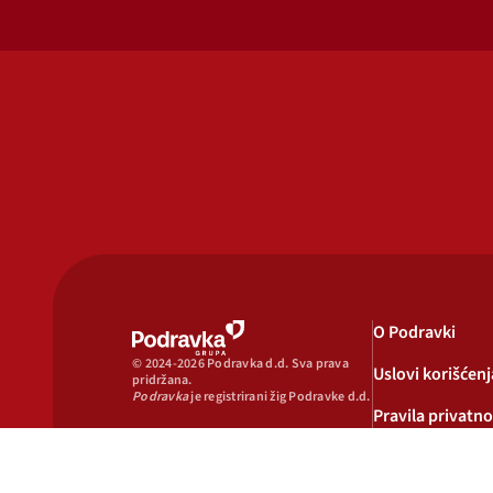
O Podravki
© 2024-2026 Podravka d.d. Sva prava
Uslovi korišćenj
pridržana.
Podravka
je registrirani žig Podravke d.d.
Pravila privatno
Pravila o korišć