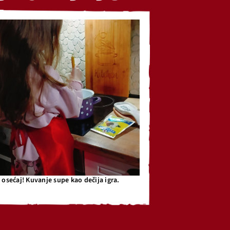
osećaj! Kuvanje supe kao dečija igra.