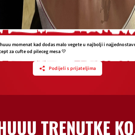
huuu momenat kad dodas malo vegete u najbolji i najjednostavn
cept za cufte od pileceg mesa 💛
Podijeli s prijateljima
HUUU TRENUTKE KO