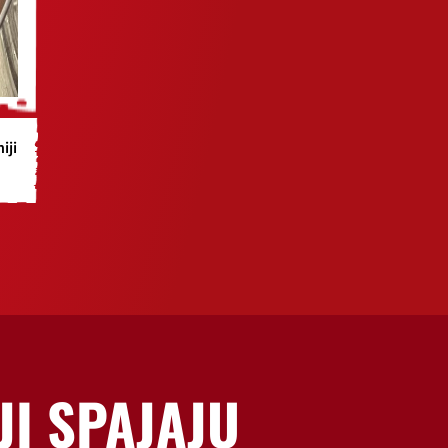
iji
JI SPAJAJU