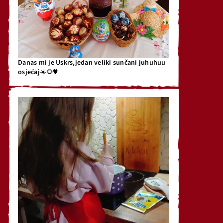
Danas mi je Uskrs,jedan veliki sunčani juhuhuu
osjećaj☀️🌻♥️