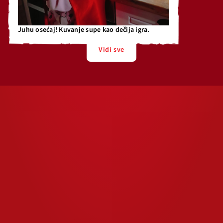
Juhu osećaj! Kuvanje supe kao dečija igra.
Vidi sve