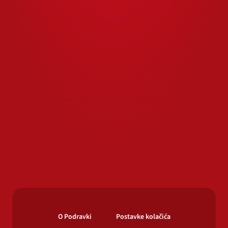
O Podravki
Postavke kolačića