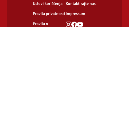
Uslovi korišćenja
Kontaktirajte nas
Pravila privatnosti
Impressum
Pravila o
korišćenju
kolačića
© 2024-2026 Podravka d.d. Sva prava pridržana.
Podravka
je registrirani žig Podravke d.d.