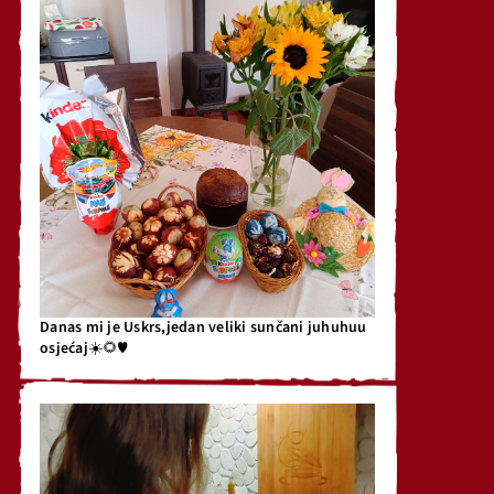
Danas mi je Uskrs,jedan veliki sunčani juhuhuu
osjećaj☀️🌻♥️