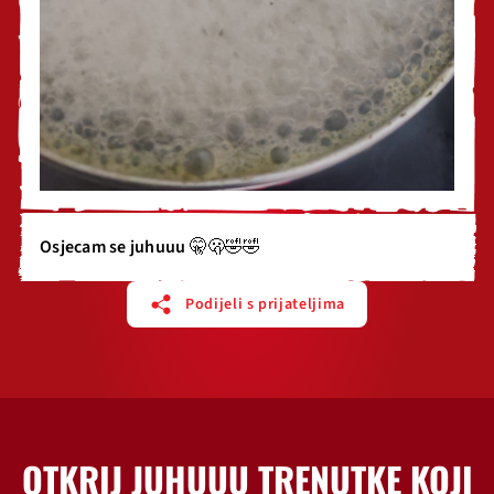
Osjecam se juhuuu 🤫🫢🤣🤣
Podijeli s prijateljima
OTKRIJ JUHUUU TRENUTKE KOJI