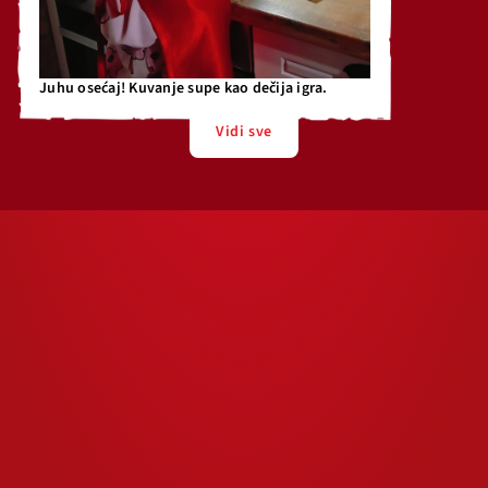
Juhu osećaj! Kuvanje supe kao dečija igra.
Vidi sve