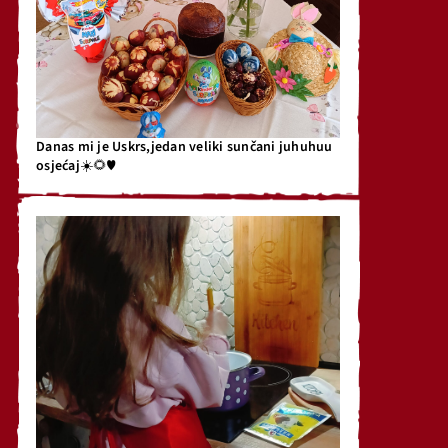
Danas mi je Uskrs,jedan veliki sunčani juhuhuu
osjećaj☀️🌻♥️