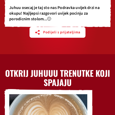
Juhuu osecaj je taj sto nas Podravka uvijek drzi na
okupu! Najljepsi razgovori uvijek pocinju za
porodicnim stolom...🙂
Podijeli s prijateljima
OTKRIJ JUHUUU TRENUTKE KOJI
SPAJAJU