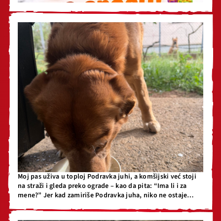
Moj pas uživa u toploj Podravka juhi, a komšijski već stoji
na straži i gleda preko ograde – kao da pita: “Ima li i za
mene?” Jer kad zamiriše Podravka juha, niko ne ostaje
ravnodušan. Toplo, ukusno i kao domaće – za sve koji znaju
šta valja.