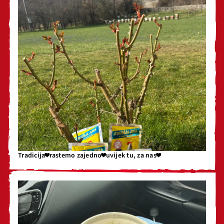
Tradicija❤️rastemo zajedno❤️uvijek tu, za nas❤️