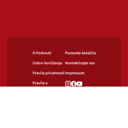
O Podravki
Postavke kolačića
Uslovi korišćenja
Kontaktirajte nas
Pravila privatnosti
Impressum
Pravila o
korišćenju
kolačića
© 2024-2026 Podravka d.d. Sva prava pridržana.
Podravka
je registrirani žig Podravke d.d.