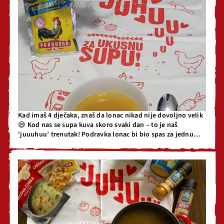
Kad imaš 4 dječaka, znaš da lonac nikad nije dovoljno velik
😄 Kod nas se supa kuva skoro svaki dan – to je naš
‘juuuhuu’ trenutak! Podravka lonac bi bio spas za jednu
mamu i njenu uvijek gladnu ekipu ❤️