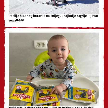
Poslije hladnog boravka na snijegu, najbolje zagrije Pijevac
supa❤️🍀❤️