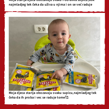
Moja starija djeca obozavaju svaku Podravka supicu,dok
najmladjeg tek čeka da uživa u njima i on se već raduje
Moja djeca starija obozavaju svaku supicu,najmladjeg tek
čeka da ih proba i vec se raduje tome🥰